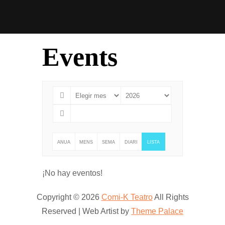
Events
ANUA
MENS
SEMA
DIARI
LISTA
L
UAL
NAL
AMEN
¡No hay eventos!
TE
Copyright © 2026
Comi-K Teatro
All Rights
Reserved | Web Artist by
Theme Palace