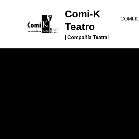
Skip
Comi-K
to
COMI-K
content
Teatro
| Compañía Teatral