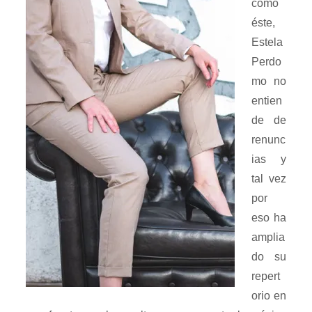
como
éste,
Estela
Perdo
mo no
entien
de de
renunc
ias y
tal vez
por
eso ha
amplia
do su
repert
orio en