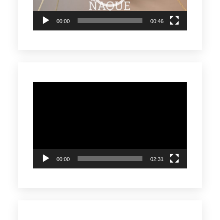
00:00
00:46
Reproductor
de
vídeo
00:00
02:31