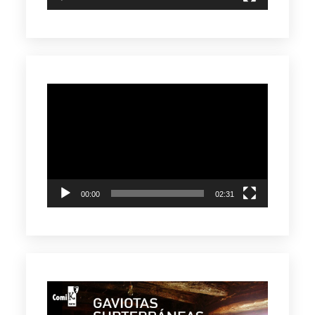
Reproductor
de
vídeo
00:00
02:31
Reproductor
de