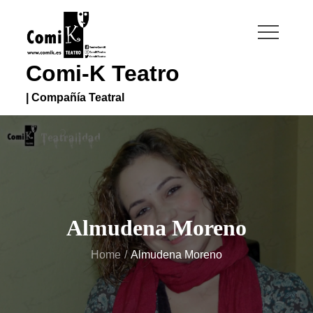
Skip
to
content
Comi-K Teatro
| Compañía Teatral
Almudena Moreno
Home
Almudena Moreno