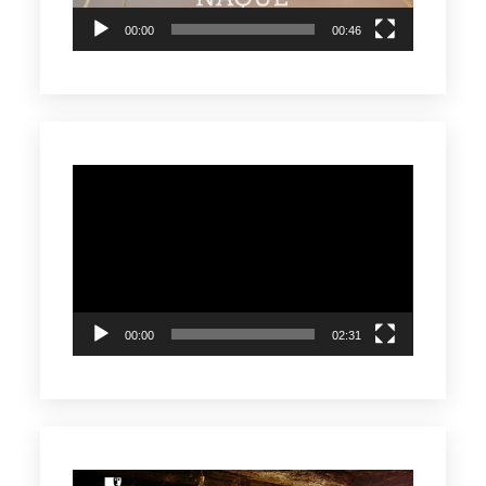
00:00
00:46
Reproductor
de
vídeo
00:00
02:31
Reproductor