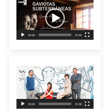
de
vídeo
00:00
01:50
Reproductor
de
vídeo
00:00
01:58