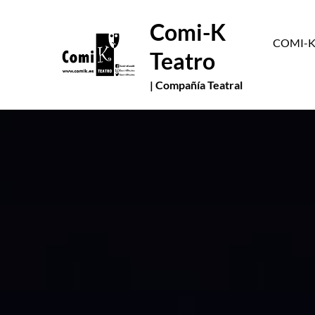
Skip
Comi-K
to
COMI-
content
Teatro
| Compañía Teatral