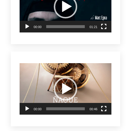
vídeo
00:00
01:21
Reproductor
de
vídeo
00:00
00:46