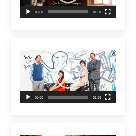
00:00
01:50
Reproductor
de
vídeo
00:00
01:58