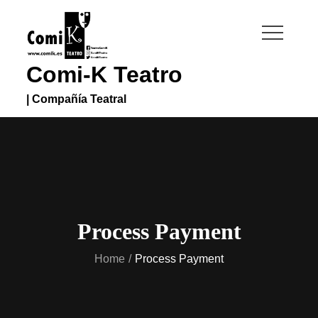
Skip
to
content
Comi-K Teatro
| Compañía Teatral
Process Payment
Home
Process Payment