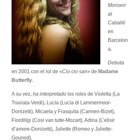
Monserr
at
Caballé
en
Barcelon
a.
Debuta
en 2001 con el rol de «
Cio cio san
» de
Madame
Butterfly
.
A su vez,
ha interpretado
los roles de Violetta (La
Traviata-Verdi), Lucía (Lucía di Lammermoor-
Donizetti), Micaela y Frasquita (Carmen-Bizet),
Fiordiligi (Cosi van tutte-Mozart), Adina (L’elisir
d’amore-Donizetti), Juliette (Romeo y Juliette-
Gounod).