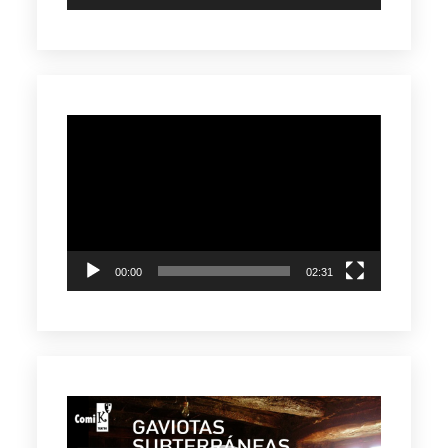
Reproductor
de
vídeo
00:00
02:31
Reproductor
de