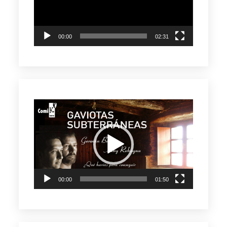
00:00
02:31
Reproductor
de
vídeo
00:00
01:50