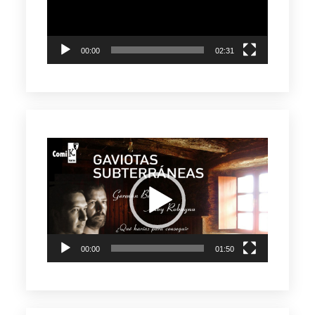
00:00
02:31
Reproductor
de
vídeo
00:00
01:50