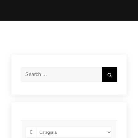
Search
Search
for: