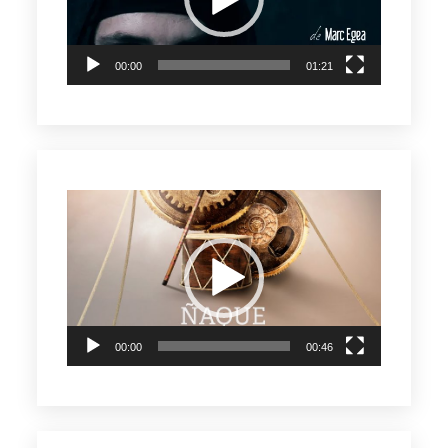
00:00
01:21
Reproductor
de
vídeo
00:00
00:46