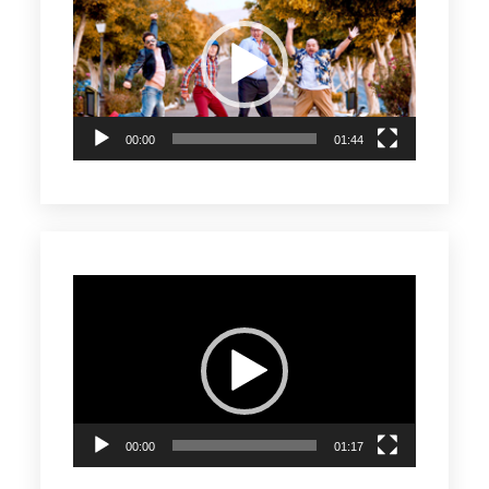
de
vídeo
00:00
01:44
Reproductor
de
vídeo
00:00
01:17