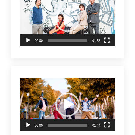
de
vídeo
00:00
01:58
Reproductor
de
vídeo
00:00
01:44