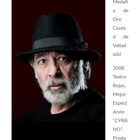
Medall
a de
Oro
Ciuda
d de
Vallad
olid
2008.
Teatro
Rojas,
Mejor
Espect
áculo
“CYRA
NO”.
Produ