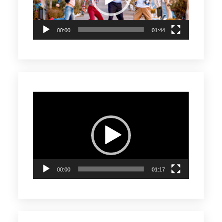
00:00
01:44
Reproductor
de
vídeo
00:00
01:17