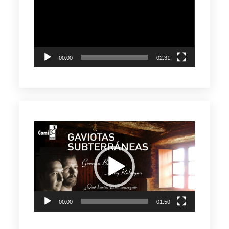
vídeo
00:00
02:31
Reproductor
de
vídeo
00:00
01:50