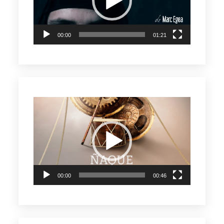
00:00
01:21
Reproductor
de
vídeo
00:00
00:46