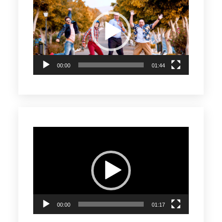
de
vídeo
00:00
01:44
Reproductor
de
vídeo
00:00
01:17